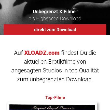
Unbegrenzt X Filme
*
als Highspeed Download
direkt zum Download
Auf
XLOADZ.com
findest Du die
aktuellen Erotikfilme von
angesagten Studios in top Qualität
zum unbegrenzten Download.
Top-Filme